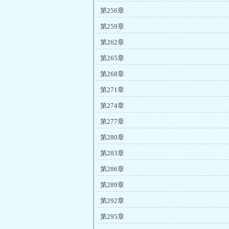
第256章
第259章
第262章
第265章
第268章
第271章
第274章
第277章
第280章
第283章
第286章
第289章
第292章
第295章