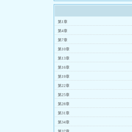
第1章
第4章
第7章
第10章
第13章
第16章
第19章
第22章
第25章
第28章
第31章
第34章
第37章