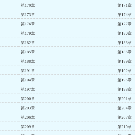
第170章
第171章
第173章
第174章
第176章
第177章
第179章
第180章
第182章
第183章
第185章
第186章
第188章
第189章
第191章
第192章
第194章
第195章
第197章
第198章
第200章
第201章
第203章
第204章
第206章
第207章
第209章
第210章