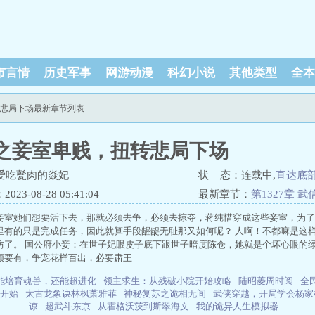
市言情
历史军事
网游动漫
科幻小说
其他类型
全本
扭转悲局下场最新章节列表
之妾室卑贱，扭转悲局下场
爱吃甏肉的焱妃
状 态：连载中,
直达底
23-08-28 05:41:04
最新章节：
第1327章 
妾室她们想要活下去，那就必须去争，必须去掠夺，蒋纯惜穿成这些妾室，为了
里有的只是完成任务，因此就算手段龌龊无耻那又如何呢？ 人啊！不都嘛是这
坊了。 国公府小妾：在世子妃眼皮子底下跟世子暗度陈仓，她就是个坏心眼的绿
须要有，争宠花样百出，必要肃王
能培育魂兽，还能超进化
领主求生：从残破小院开始攻略
陆昭菱周时阅
全
开始
太古龙象诀林枫萧雅菲
神秘复苏之诡相无间
武侠穿越，开局学会杨家
谅
超武斗东京
从霍格沃茨到斯翠海文
我的诡异人生模拟器