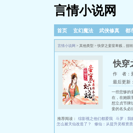
言情小说网
首页
玄幻魔法
武侠修真
都
言情小说网
> 其他类型 > 快穿之妾室卑贱，
快穿
作 者：
最后更新：20
一些悲惨的
在，在她眼
想立贞节牌
妾的名头必
推荐阅读：
综影视之他们都爱我
斗罗：我
怎么被天仙改造了？
修仙：从提升灵根资质