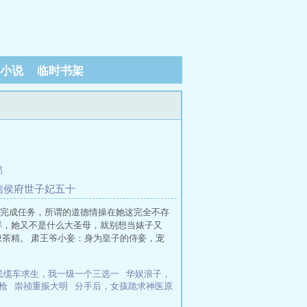
小说
临时书架
部
武信侯府世子妃五十
完成任务，所谓的道德情操在她这完全不存
样，她又不是什么大圣母，就别想当婊子又
茶精。 肃王爷小妾：身为皇子的侍妾，宠
民缆车求生，我一级一个三选一
华娱浪子，
枪
崇祯重振大明
分手后，女孩跪求神医原