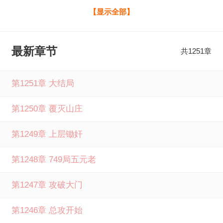
野鸡，下河抓鱼捉虾逮螃蟹。 追踪野蜂，寻找蜂巢，开始养
【显示全部】
蜂卖蜜的日子。 找到小松鼠的屯粮洞，获得无数松子！ 遇到
大型野猪群，杀死超大野猪王！ 灵活的黄鼬狗子，凶猛的野
最新章节
共1251章
狸猫，阴险的野豺，狡猾的狐狸 忠诚的猎犬，野兔子，狼，
猞猁，梅花鹿，袍子，豹子，熊瞎子， 跑山：靠打猎发家致
第1251章 大结局
富全文免费阅读由言情小说网提供，如果您喜欢跑山：靠打
第1250章 覆灭山庄
猎发家致富烽火迷最新章节，请分享给您的好友一起来言情
小说网免费阅读。
第1249章 上层锄奸
第1248章 749局五元老
第1247章 攻破大门
第1246章 总攻开始