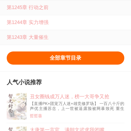
第1245章 行动之前
第1244章 实力增强
第1243章 大量催生
全部章节目录
人气小说推荐
丑女圈钱成万人迷，榜一大哥争又抢
【直播PK+团宠万人迷+雄竞修罗场】 一百八十斤的
声优主播苏念，上一世被逼露脸被网暴致死 重生
后，她绑定了美颜系统 系统：【圈钱变美哦，亲~】
哲哲葵
苏念：来都来了，那就圈吧 清冷舒缓的声线瞬着网
络传出，质疑频频。 然而摄像头开启的瞬间，全网
惊艳，瞬间顶上热点榜一，路过的狗都情不自禁想进
大唐第一言官，满朝文武求我闭嘴