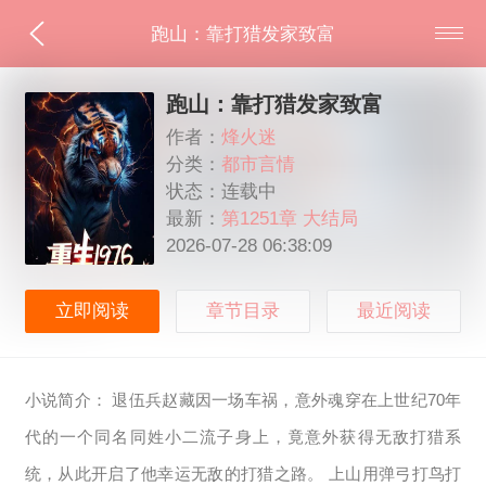
跑山：靠打猎发家致富
跑山：靠打猎发家致富
作者：
烽火迷
分类：
都市言情
状态：连载中
最新：
第1251章 大结局
2026-07-28 06:38:09
立即阅读
章节目录
最近阅读
小说简介： 退伍兵赵藏因一场车祸，意外魂穿在上世纪70年
代的一个同名同姓小二流子身上，竟意外获得无敌打猎系
统，从此开启了他幸运无敌的打猎之路。 上山用弹弓打鸟打