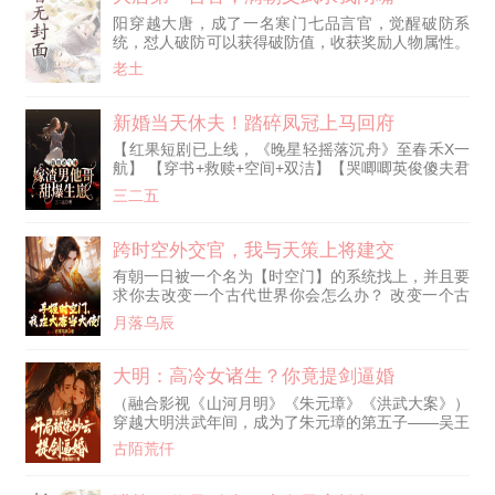
来看两眼。 榜单PK，大哥们淡然出手。 工会之争，
阳穿越大唐，成了一名寒门七品言官，觉醒破防系
大哥们刷到断层榜一！ 一人大战百人团，开播刷到
统，怼人破防可以获得破防值，收获奖励人物属性。
下播礼物光效满屏！
正值突厥兵临渭水，以裴寂为首的求和派为保自身利
老土
益，选择议和，向往大唐盛世的江阳岂能忍，当着文
武百官的面，直接将裴寂怼的社会性死亡，破防昏
迷。 阵前怼的突厥可汗颉力吐血破防！ 收获大量的
新婚当天休夫！踏碎凤冠上马回府
破防值，江阳个人武力值爆表，堪比西楚霸王，上到
【红果短剧已上线，《晚星轻摇落沉舟》至春禾X一
权贵世家，下到纨绔子弟，对江阳又恨又怕，打又打
航】 【穿书+救赎+空间+双洁】【哭唧唧英俊傻夫君
不过，骂又骂不过，偏偏还有李世民
X霸气女主温馨沙雕日常】 穿书成新婚被渣男气死的
三二五
女配，她脱嫁衣踹渣男招傻子为赘婿，人人笑她眼
瞎，谁料婚后傻子摇身一变竟成了尊贵的大皇子，所
有人都傻眼了！ 夜里，她揪着傻夫君耳朵冷笑：“乞
跨时空外交官，我与天策上将建交
丐变王爷无妨，可你若是从傻子变成了正常人，那你
有朝一日被一个名为【时空门】的系统找上，并且要
死定了！” 已恢复正常的傻夫君心想，要他这朵高岭
求你去改变一个古代世界你会怎么办？ 改变一个古
之花每天装憨装傻哭唧唧要亲亲要抱抱，他真的好为
代世界？ 秦轩不屑的笑了笑，格局小了，这是劳资
难啊！看来，是时候骗她生个萌宝了……
月落乌辰
进部的机遇啊！ 第一天；找到国家，把自己上交！
第二天：带着最高规格的队伍，前往出访大唐。 第
三天：华国驻唐大使馆，正式成立！ 第四天：开设
大明：高冷女诸生？你竟提剑逼婚
未来古代大贸易，发展古今丝绸之路！ 随着华夏和
（融合影视《山河月明》《朱元璋》《洪武大案》）
大唐建交不管是军事，民生，还是其他方面都给大唐
穿越大明洪武年间，成为了朱元璋的第五子——吴王
带来了质的提升，也给天策上将和他的臣子们带来了
朱橚。 前世猝死在工位上，老天给了他一副皇子的
无比的震撼。 李世民：“朕，还不知道，仗还能这么
古陌荒仟
身子，外加一脑袋六百五十年后的知识。 既然重活
打的，不知道秦大使还要公主否？” 程咬金：“嘿嘿，
一世，那就把这辈子活得敞亮些。 八股取士，让老
秦大使，你看一下，咱这个皮小子能不能去你们那边