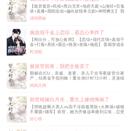
了4S店，成为了尊贵的野马车主。 看到李阳提车当
【诡异复苏+民俗+黑白无常+地府天庭+山海经+百鬼
天发的朋友圈，白月光还以为他是在跟自己赌气。
录+直播+酉阳杂俎+偏向妖怪单元剧+神明爽文】 我
殊不知李阳提完车之后，扭头就跟自己的读者妹子打
叫江祈，职业生涯高光是勾了孙悟空的魂。 人间直
游戏去了。 然而让李阳也没想到的是，屏幕对面满
清纯萌妹
播界的泥石流，地府人脉圈的天花板。 在下不才，
嘴东北口音的大妹子，真实身份竟是一个金发碧眼的
入职时间在战国时代，师从南华真人。 鄙人跟齐天
大长腿洋妞，还是同校的大二学姐？ 不久之后，始
大圣拜过把子、现任阎王是我义妹、我大哥是真武大
疯批假千金上恋综，霸总心率炸了
终没能等到李阳回心转意的白月光，终于按耐不住，
帝、我兄弟是神兽獬豸、八仙与我是竹林之交、财神
开始疯狂后悔。 白月光：“李阳，你那边怎么有洋妞
【刚出分，可放心食用】 【恋综+现代言情+真假千
赵公明是我债主。 沉香撕了生死簿，是二郎真君请
的声音？” 李阳美滋滋地搂着毛妹的细腰：“外语好
金+打脸+系统+霸总+独宠+发疯+疯批】 姜眠穿成全
我打的掩护，哪吒与我是莫
啊，外语得学！” “人家不要车，不要房，也不要彩
网黑假千金，医院门口刚醒，就被影帝前男友一
时清昭
礼。” “学姐，我也学会睁眼看世界了。”
句“我和姜小姐不熟”钉上热搜； 叮！【爽值系统绑定
成功：打破憋屈剧情即可返现、加颜值、爆证据！】
姜眠抢过狗仔话筒直播分手：“不熟？你花我资源时
被拔管前夜，我把全族卖了
挺熟啊。” 【爽值+999，现金到账10万】黑粉连麦骂
期躺在ICU，亲戚、老婆、亲儿子全等着拔管分家
她疯，她反手普法报警； 白莲真千金哭诉被抢人
产，结果金手指到账！重生倒计时72小时，灵泉续
生，她挑眉：“你
命、储物保鲜、物资可随身携带！（冷笑）“都想我
鸽鸽又鸽
死？那我就掀桌！”
前世错嫁白月光，重生上嫁他悔疯了
【明艳超飒大美人vs高干冷面腹黑批+火葬场+破镜
不重圆+随军】前世，她为齐修远卑微到尘埃，忍受
数十年冷暴力，他却任由白月光对她踩踏羞辱，最终
好心情
换来一份离婚协议和一句“你怎么还不去死”。她惨死
风雪夜，无人收尸。再睁眼，她重回十八岁，回到地