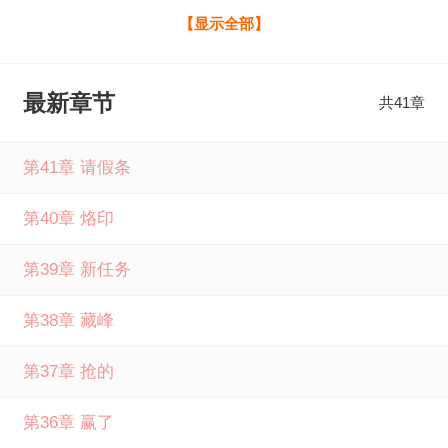
供，如果您喜欢以杀证道，这份功德有毒！楠烟生北渚最新
【显示全部】
章节，请分享给您的好友一起来言情小说网免费阅读。
最新章节
共41章
第41章 请假条
第40章 烙印
第39章 新任务
第38章 藏峰
第37章 抢的
第36章 赢了