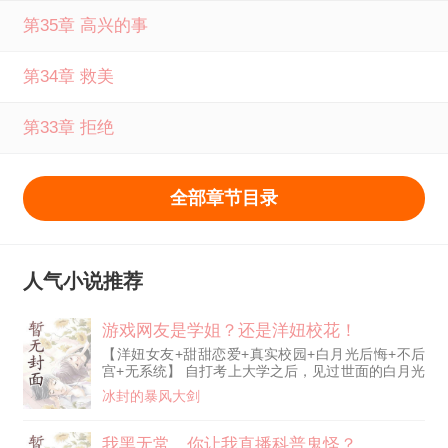
第35章 高兴的事
第34章 救美
第33章 拒绝
全部章节目录
人气小说推荐
游戏网友是学姐？还是洋妞校花！
【洋妞女友+甜甜恋爱+真实校园+白月光后悔+不后
宫+无系统】 自打考上大学之后，见过世面的白月光
学姐就变了。 说好考上同一所大学就在一起，没曾
冰封的暴风大剑
想在李阳拿到录取通知书这天，却突然反悔，并提出
三个条件： 1.娘家买房。2.婚前守贞。3.天价彩礼。
面对白月光的考验，李阳想都没想，拿上钱反手就去
我黑无常，你让我直播科普鬼怪？