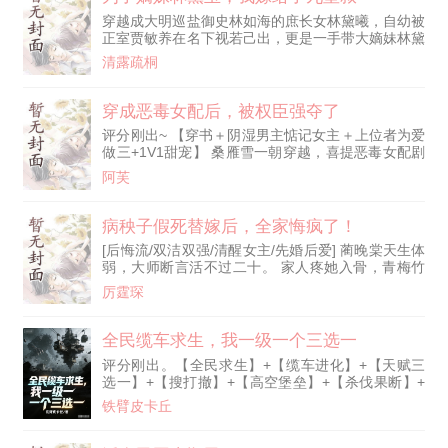
青」：我在魂师大赛中败给了霍挂，给你魂导器技
穿越成大明巡盐御史林如海的庶长女林黛曦，自幼被
术，代我赢得冠军! 「魂兽林青」：麻了，差点成百
正室贾敏养在名下视若己出，更是一手带大嫡妹林黛
玉。明知红楼宿命，她苦熬十四年想扭转剧情，怎奈
清露疏桐
随身系统与空间被天道封印，只能勉强为贾敏母女调
理身体，却终究拦不住贾敏病逝的命数。 灵堂之上
她崩溃质问，尘封十四年的金手指骤然满级解封！空
穿成恶毒女配后，被权臣强夺了
间自带神界灵泉与冥界弱水，生杀予夺随心；系统万
评分刚出~ 【穿书＋阴湿男主惦记女主＋上位者为爱
物可兑、任务全凭自愿，毫无强制惩罚。开局即巅
做三+1V1甜宠】 桑雁雪一朝穿越，喜提恶毒女配剧
峰，她手握神级挂，誓要护住林家，改
本，还被迫嫁给书中头号恶毒男配。 万幸！她的gay
阿芙
蜜一同穿来，成了她名义上的夫君。 深知原著两人
惨死结局，二人一拍即合：抱紧男主大腿！ 跟他嘘
寒问暖，努力抱大腿，渐渐发现男主看她的眼神有些
病秧子假死替嫁后，全家悔疯了！
不对劲。 糟糕，好像做过头了！ 大哥，你别过来，
[后悔流/双洁双强/清醒女主/先婚后爱] 蔺晚棠天生体
我可是有夫之妇。 …… 他以为这辈子都不会喜欢任
弱，大师断言活不过二十。 家人疼她入骨，青梅竹
何人。 直到那个女
马的未婚夫更是一往情深，世人羡她天生好命。 宋
厉霆琛
从闻遍寻续命之法，却在寻到药人取血给她续命时爱
上了药人，家人也在挑唆下认药人为义女。 面对家
人和未婚夫的离心，蔺晚棠不哭不闹，转身入宫自愿
全民缆车求生，我一级一个三选一
替嫁和亲，红妆巾帼护天下太平。 出嫁之日，未婚
评分刚出。【全民求生】+【缆车进化】+【天赋三
夫迎娶药人，她假死后坐着和亲公主轿撵同他擦肩而
选一】+【搜打撤】+【高空堡垒】+【杀伐果断】+
过。 得到她的死讯，家人
【克苏鲁】+【规则类能力】 一觉醒来，全球百亿人
铁臂皮卡丘
被扔进百米高空的缆车。 每人一平米空间，脚下是
万丈深渊。 缆车匀速前行，每天一次降落机会，在