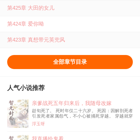
第425章 大田的女儿
第424章 爱你呦
第423章 真想带元英兜风
全部章节目录
人气小说推荐
亲爹战死五年归来后，我随母改嫁
赵旬死了。 死时年仅二十六岁。 死因：因解剖死者
引发死者家属怨气，不小心被捅死穿越。 穿越就穿
越吧，还是胎穿！ 呵，胎穿好啊！胎穿妙啊！胎穿
浮玉呀
成一个病秧子啊！ 赵旬觉得，这还不如死了呢，也
不用遭那罪。 可老天爷不让他死啊！ 还给他配备了
一个续命系统。 好吧，好死不如赖活着，姑且就活
我直播给鬼看