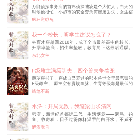
活看吧。 …… 胎穿农家子，亲爹战死沙场，全家只
万能侦探事务所的首席侦探陆凌是个大忙人，白天的
剩寡母和爷奶以及两个待字闺中的姑姑。 家徒四壁
时候他很忙，小超市的安全套为何屡屡丢失，女生宿
谈不上，毕竟有一个能干的亲
舍内衣为何频频失窃，老尼姑的门夜夜被敲究竟是何
疯狂逆戟兔
人所为，数百只小母狗意外怀孕的背后又隐藏了什
么……所有这一切都需要他去探索，寻找真相。 而
到了晚上，他又要接受一些地府鬼魂们的委托任务，
我一个校长，听学生建议怎么了？
比如帮董卓问问貂蝉有没有真的爱过他，帮李白寻找
林育才穿越回2018年，成了全市最差高中的校长。
他真正死因之类的……当然了，过程很精彩，不能浪
升学率垫底，招生率垫底，教育局下达最后通牒。
费，所以陆凌还在地府里面开了
再招不到生，立刻关停！ 绝望之际，林育才激活
东北女主
【神级听劝系统】，只要听取学生的建议并完成，就
能获得宝箱奖励！ 为了保住铁饭碗，林育才在操场
设下“校长信箱”，全校画风从此彻底带偏。 差生恶作
F级雌主满级驯夫，四个兽夫争着宠
剧：“校长，食堂猪食狗都不吃，有种你请五星级大
殷萝穿书了，穿成自己骂过的那本兽世文里最恶毒的
厨来！” 林育才：“安排！” 【叮！奖励神级厨艺光环
F级雌主。 原主空有贵族血脉，生育等级却是最低的
+百万餐饮基金！】
F级，为了掩盖耻辱，她变本加厉地虐待手下的兽
蜡笔不新
夫。 给狐族少主下药，扒光人鱼的鳞片，把银狼族
少主绑在床上当禁脔。 最终，这些被她踩在脚下的
男人们联手将她弄死，死无全尸。 殷萝穿过来的时
水浒：开局无敌，我避梁山求清闲
候，狐晏正被药性折磨，衣衫半解地缠上来。 她一
韩潇，新世纪首都拆二代，生活惬意——遛鸟、钓
把推开他，泼了一盆冷水：“今天的事就当没发生
鱼、收房租，日子过得像杯温吞的白开水，不咸不
过。” 狐晏愣在原地， 被一个F级
淡，刚刚好。 没想到出去打个猎，一道雷劈下来，
醉酒老鸟
直接给他劈穿了。 穿到了北宋年间。 还是自己相对
熟悉的水浒世界。 系统倒是大方，抬手就送上无敌