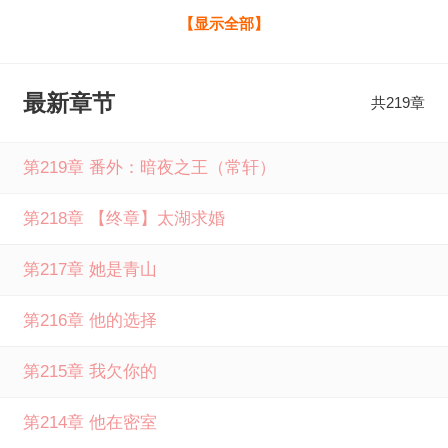
艳。两人都是体制内公务员，男主县委书记，女主体制内水
【显示全部】
灵灵一新人。清冷矜贵的男主初见女主便一见钟情，然后制
造各种机会共处，后来这段“追妻史”便成了他轰轰烈烈政绩里
最新章节
共219章
浓墨重彩的一笔。女主美艳，有才华，是某茄人气作家，却
处事低调，混迹于市政精英之中，只想“胸大无脑”地躺平。对
第219章 番外：暗夜之王（常轩）
于这位位高权重有胸有腰的领导，刚开始只有敬畏心，被占
第218章 【终章】太湖求婚
便宜而不自知。等她醒过味，已是情根深种。最终男女主携
手克服上一代的恩怨，坚定地走到了一起。 特提一嘴：田笑
第217章 她是青山
笑的外婆叶窈窕淑女有一家传心法《玉女心经》，修炼此功
第216章 他的选择
法可以让女子肤如凝脂，气色变好，不易衰老，甚至能让有
缘人散发独有体香。据说四大美女之首西施就修练过此心
第215章 我欠你的
法。瑾年何处笑春风全文免费阅读由言情小说网提供，如果
第214章 他在密室
您喜欢瑾年何处笑春风麦田里的麦子们最新章节，请分享给