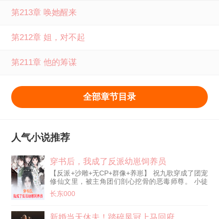
您的好友一起来言情小说网免费阅读。
第213章 唤她醒来
第212章 姐，对不起
第211章 他的筹谋
全部章节目录
人气小说推荐
穿书后，我成了反派幼崽饲养员
【反派+沙雕+无CP+群像+养崽】 祝九歌穿成了团宠
修仙文里，被主角团们剖心挖骨的恶毒师尊。 小徒
弟是锦鲤女主，为了魔尊男主，视师尊如仇寇。 其
长东000
他四个徒弟是舔狗男配，为了小师妹，视师尊如草
芥。 祝九歌：这师尊谁爱当谁当！ 刚睁眼，女主就
哭着喊着要跟魔修私奔。 祝九歌：行，滚吧您嘞。
新婚当天休夫！踏碎凤冠上马回府