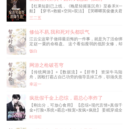
其余四个逆徒求情？ 祝九歌：你们也滚。 一脚踹飞
【红果短剧已上线，《晚星轻摇落沉舟》至春禾X一
五个白眼狼，她潇洒离开神衍宗。 本想躲开剧情逍
航】 【穿书+救赎+空间+双洁】【哭唧唧英俊傻夫君
遥度日，却接连遇到了系统甩来的五个烫手山芋。
X霸气女主温馨沙雕日常】 穿书成新婚被渣男气死的
在原著里，他们是不断在主角团面前蹦跶、未来更是
三二五
女配，她脱嫁衣踹渣男招傻子为赘婿，人人笑她眼
会毁灭整个修真界的反派对照组。 可看着眼前还是
瞎，谁料婚后傻子摇身一变竟成了尊贵的大皇子，所
幼崽的五个反派。 祝九歌无语凝噎，这贼老天到底
有人都傻眼了！ 夜里，她揪着傻夫君耳朵冷笑：“乞
修仙不易,我和死对头都叹气
饶过谁了？ 逆徒们都笑她疯了，尽收些修仙界公认
丐变王爷无妨，可你若是从傻子变成了正常人，那你
的垃圾。 可后来—— 她的大弟子仅凭半根剑骨，却
江云尘这辈子做得最后悔的一件事，就是为了活命绑
死定了！” 已恢复正常的傻夫君心想，要他这朵高岭
顿悟剑意，一剑开天门； 二弟子满身是毒，却炼出
定赵一粟的命格盘。 这个看似瘦弱的低阶女修，却
之花每天装憨装傻哭唧唧要亲亲要抱抱，他真的好为
绝世神丹，万宗来求； 三弟子是个傻子，却能魂力
手段狠厉，浑身心眼，贪财如命，不死不休…… 江
难啊！看来，是时候骗她生个萌宝了……
饭白
通天，引上古万千神魂自愿护道； 四弟子口不能
云尘：早知道被雷劫劈死。 赵一粟这辈子最倒霉的
言，一开口就言出法随，一语定乾坤； 五弟子身为
一件事，就是被江云尘绑定了命格盘。 这个看似谪
妖中异类，却引动了天地灵韵，复苏千里灵脉！ 而
仙一样的高阶男修，却心狠手辣，精于算计，锱铢必
网游之枪破苍穹
当昔日逆徒修为尽失，跪在山门前乞求祝九歌原谅
较，赶尽杀绝…… 赵一粟：死也要拉他垫背！ ——
时。 她家五个乖崽崽齐刷刷挡在门口： “敢打扰师尊
【传统网游】+【数据流】+【肝帝】 资深牛马陆
很久以后—— 江云尘：宁负天下，不负赵一粟。 赵
清梦？” “豆鲨啦！把他们通通豆鲨啦！”
舟，因殴打霸占自己功劳的领导丢掉工作，职场失意
一粟：可诛天道，只为江云尘。
之下，决定通过新时代网游《天命》放松心情，却没
幸运一
想到一个随意的决定，命运的齿轮就此转动…… 因
特殊天赋的原因，陆舟无缘各种绚丽高深的技能，只
能施展基础枪法 可他的枪法，却能无限提升……
疯批假千金上恋综，霸总心率炸了
“叮！基础枪法达到Lv10，领悟特性【枪感初醒】，
【刚出分，可放心食用】 【恋综+现代言情+真假千
战斗速度+30%！” “叮！基础枪法达到Lv100，领悟
金+打脸+系统+霸总+独宠+发疯+疯批】 姜眠穿成全
枪意【锐】，获得3
网黑假千金，医院门口刚醒，就被影帝前男友一
时清昭
句“我和姜小姐不熟”钉上热搜； 叮！【爽值系统绑定
成功：打破憋屈剧情即可返现、加颜值、爆证据！】