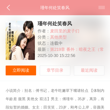
瑾年何处笑春风
瑾年何处笑春风
作者：
麦田里的麦子们
分类：
其他类型
状态：连载中
最新：
第219章 番外：暗夜之王（常
轩）
2025-10-30 15:22:56
立即阅读
章节目录
最近阅读
小说简介：别名：傅书记，老牛吃嫩草下嘴请轻点 【体制内
年龄差 腹黑 美艳女 双洁】男主：傅瑾年，35岁，离异，有
段短暂的婚姻。女主：田笑笑，23岁，刚考公上岸，容颜美