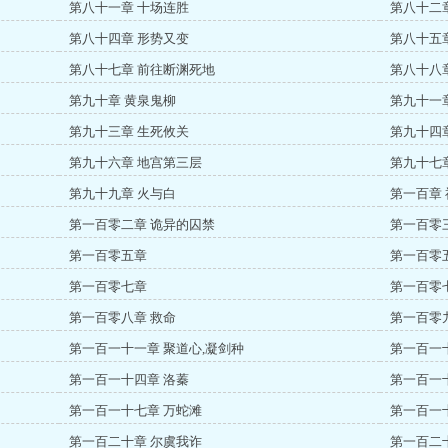
第八十一章 十场连胜
第八十二
第八十四章 形势又变
第八十五
第八十七章 前往断渊死地
第八十八
第九十章 黄泉鬼柳
第九十一
第九十三章 生死攸关
第九十四
第九十六章 地宫第三层
第九十七章
第九十九章 火与白
第一百章
第一百零二章 诡异的囚禁
第一百零
第一百零五章
第一百零
第一百零七章
第一百零
第一百零八章 救命
第一百零
第一百一十一章 聚道心,凝剑种
第一百一
第一百一十四章 洛蓁
第一百一
第一百一十七章 万蛇滩
第一百一
第一百二十章 尔虞我诈
第一百二