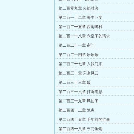
第二百零九章 火焰对决
第二百一十二章 海中巨变
第一百二十五章 西角嘴村
第二百一十八章 六皇子的请求
第二百二十一章 审问
第二百二十四章 乐乐乐
第二百二十七章 入我门来
第二百三十章 宋京风云
第二百三十三章 破
第二百三十六章 打听消息
第二百三十九章 风仙子
第二百四十二章 隐患
第二百四十五章 千年前的往事
第二百四十八章 守门鱼蛸