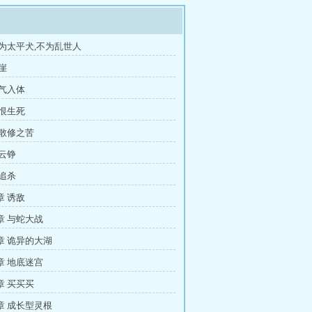
为太平犬,不为乱世人
崖
引气入体
爱恨生死
 散修之苦
云铮
追杀
章 诱敌
章 与蛇大战
章 诡异的大湖
章 地底迷宫
章 买买买
章 成长型灵根