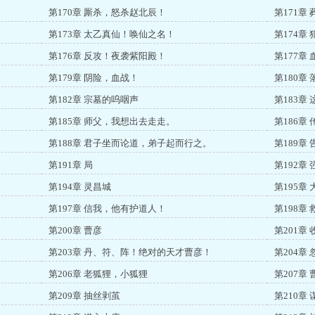
第170章 厮杀，怒杀赵北辰！
第171章
第173章 太乙真仙！唤仙之名！
第174章
第176章 反攻！夜袭紫阳殿！
第177章
第179章 阴险，血战！
第180章
第182章 宗墓的呜咽声
第183章
第185章 师父，我想出去走走。
第186章
第188章 君子坐而论道，弟子起而行之。
第189章 
第191章 局
第192章
第194章 灵昌城
第195章
第197章 信我，他有护道人！
第198章
第200章 曹彦
第201章
第203章 丹、符、阵！绝对的天才曹彦！
第204章
第206章 老狐狸，小狐狸
第207章
第209章 抽丝剥茧
第210章 