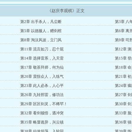
《赵庆李观棋》正文
第2章 出手杀人，凡尘断
第3章 八
第5章 以德服人，赠剑棺
第6章 离
第8章 淘汰风波，立门风
第9章 司
第11章 流言如刀，忍个屁
第12章 
第14章 选择雷系，入天雷
第15章 
第17章 敬茶拜师，何为仙
第18章 
第20章 震惊众人，入练气
第21章 
第23章 此人必杀，人心平
第24章 
第26章 九转邢雷，修功法
第27章 
第29章 区区剑灵，不稀罕！
第30章 
第32章 看剑顿悟，遇冲突
第33章 
第35章 略显诡异，兴云镇
第36章 
第38章 仙途坦荡，入轮回
第39章 