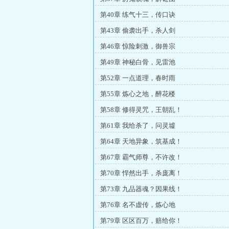
第40章 练气十三，传口诀
第43章 偷袭出手，杀人剑
第46章 惊险刺激，御兽宗
第49章 神秘白骨，见雷池
第52章 一点道理，春时雨
第55章 炼心之地，醉花楼
第58章 修得灵咒，王朝乱！
第61章 我给杀了，问灵墟
第64章 天地异象，筑基成！
第67章 霸气师尊，不许改！
第70章 悍然出手，杀庞离！
第73章 九品器魂？因果线！
第76章 名不虚传，炼心地
第79章 区区百万，赔给你！