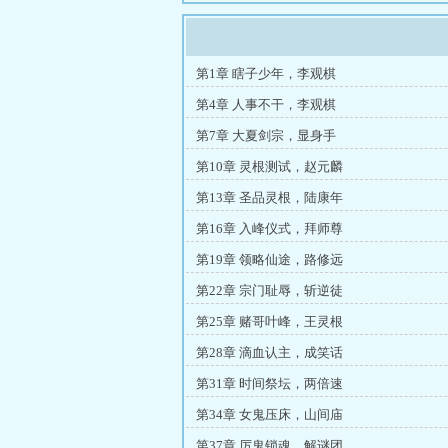
第1章 瞎子少年，李观棋
第4章 人事不干，李观棋
第7章 大夏剑宗，显身手
第10章 灵根测试，赵元麟
第13章 圣品灵根，陆康年
第16章 入峰仪式，拜师尊
第19章 领略仙途，路修远
第22章 宗门耻辱，斩逆徒
第25章 赌哥叶峰，王灵根
第28章 滴血认主，成笑话
第31章 时间祭坛，两倍速
第34章 女鬼压床，山间庙
第37章 厉鬼锁魂，解谜团