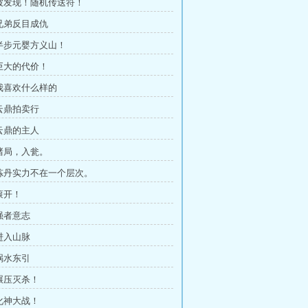
 被发现！随机传送符！
 兄弟反目成仇
 半步元婴方义山！
 巨大的代价！
 我喜欢什么样的
 云鼎拍卖行
 云鼎的主人
 赌局，入瓮。
 炼丹实力不在一个层次。
 滚开！
 强者意志
 进入山脉
 祸水东引
 碾压灭杀！
 化神大战！