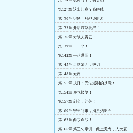
第124章 被针对了，秦贤怒
第127章 退出比赛？我继续
第130章 纪铃兰对战谭听希
第133章 开启炼狱挑战！
第136章 对战关青云！
第139章 下一个！
第142章 一路碾压！
第145章 灵墟能力，破刃！
第148章 元宵
第151章 抉择！无法遏制的杀意！
第154章 戾气报复！
第157章 剑名，红莲！
第160章 宗主到来，播放拓影石
第163章 两宗血战！
第166章 第三句宗训！此生无悔，入大夏！