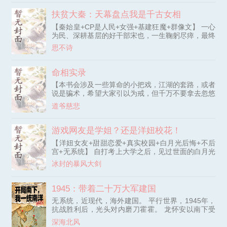
得奖励：【百年精纯修为】、【五雷正法】、【九转
纯阳体】，直接起飞！ 从此，灵异界出了个不正经
扶贫大秦：天幕盘点我是千古女相
的暴力天师。 千年尸王？黑丝穿上，门口站着！ 绝
【秦始皇+CP是人民+女强+基建狂魔+群像文】 一心
美狐仙？白丝换好，过来捏肩！ 鬼界女帝？戴上项
为民、深耕基层的好干部宋也，一生鞠躬尽瘁，最终
圈，做我的贴身保镖！ 【
因胃癌离世。 死后，她绑定了“救世安民”系统。 系
思不诗
统告知：只要完成指定任务，积累万千功德，就能超
脱凡俗、登临神位。 然后，宋也开局就被丢到了一
个鸟不拉屎的地方——沛县。 基层扶贫吗？这她熟
命相实录
啊！ * 就这样，宋也女扮男装，以新县令的身份埋头
【本书会涉及一些算命的小把戏，江湖的套路，或者
苦干了三年。 沛县百姓的日子越过越好，就当人人
说是骗术，希望大家引以为戒，但千万不要拿去忽悠
称颂这位宋大人时.
人啊，阿米豆腐~罪过~，书中也会涉及一些真正的
道爷慈悲
算命知识，有缘人可以自行领悟】 考上大学后，我
以为从此天高云阔，却不曾想毕业就意味着失业。
直到黄袍加身，成为外卖小哥的那一刻，我才知道读
游戏网友是学姐？还是洋妞校花！
书并未成为我改变命运的阶梯。 当相恋四年的女友
【洋妞女友+甜甜恋爱+真实校园+白月光后悔+不后
离我而去，工作亦看到不到前景和未来，鬼使神差的
宫+无系统】 自打考上大学之后，见过世面的白月光
我，在路边算了一卦。 却没有想象
学姐就变了。 说好考上同一所大学就在一起，没曾
冰封的暴风大剑
想在李阳拿到录取通知书这天，却突然反悔，并提出
三个条件： 1.娘家买房。2.婚前守贞。3.天价彩礼。
面对白月光的考验，李阳想都没想，拿上钱反手就去
1945：带着二十万大军建国
了4S店，成为了尊贵的野马车主。 看到李阳提车当
无系统，近现代，海外建国。 平行世界，1945年，
天发的朋友圈，白月光还以为他是在跟自己赌气。
抗战胜利后，光头对内磨刀霍霍。 龙怀安以南下受
殊不知李阳提完车之后，扭头就跟自己的读者妹子打
降的名义，带兵进入安南。 以安南为基业，建立横
游戏去了。 然而让李阳也没想到的是，屏幕对面满
深海北风
跨两洋的庞大帝国。