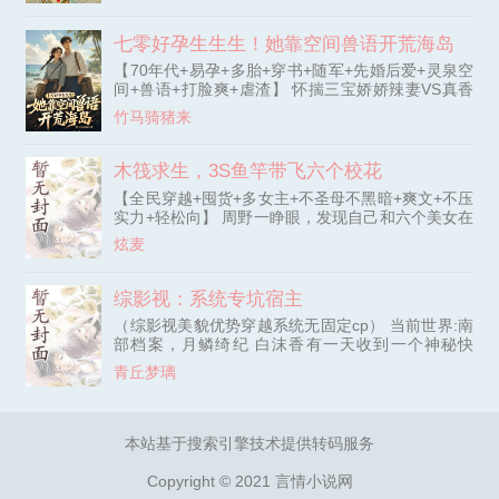
嘴东北口音的大妹子，真实身份竟是一个金发碧眼的
大长腿洋妞，还是同校的大二学姐？ 不久之后，始
七零好孕生生生！她靠空间兽语开荒海岛
终没能等到李阳回心转意的白月光，终于按耐不住，
开始疯狂后悔。 白月光：“李阳，你那边怎么有洋妞
【70年代+易孕+多胎+穿书+随军+先婚后爱+灵泉空
的声音？” 李阳美滋滋地搂着毛妹的细腰：“外语好
间+兽语+打脸爽+虐渣】 怀揣三宝娇娇辣妻VS真香
啊，外语得学！” “人家不要车，不要房，也不要彩
冷脸硬汉军官 司笙刚刚穿书，假千金表妹就怂恿她
竹马骑猪来
礼。” “学姐，我也学会睁眼看世界了。”
打掉孩子，离婚！ 原主愚蠢，听了她怂恿，孩子没
了，感染死亡。 司笙白眼翻上天，小绿茶计划通，
可姐不在轨道内。 离婚是不可能，这军婚她随定
木筏求生，3S鱼竿带飞六个校花
了！ 司笙怀揣三宝，抱紧男主大腿进岛。 贫困海岛
【全民穿越+囤货+多女主+不圣母不黑暗+爽文+不压
上来了个娇娇小姐。 刚开始，裴霆骁以为他的小妻
实力+轻松向】 周野一睁眼，发现自己和六个美女在
子肯定吃不了海岛的苦，
一艘木筏上 木筏上什么都没有，大家只能坦诚相待
炫麦
在这个世界，物资只能靠鱼竿钓 周野靠着3S鱼竿疯
狂囤货，垂钓还能加强身体 在别人还在为了淡水和
食物抢破头时，周野已经和美女们在自己的海上堡垒
综影视：系统专坑宿主
喝着酒，吃着火锅，过着没羞没躁的生活 【书评宝
（综影视美貌优势穿越系统无固定cp） 当前世界:南
子们提到的毒点，作者已经做了修改重置，放心观
部档案，月鳞绮纪 白沫香有一天收到一个神秘快
看】 【每日稳定三更】
递，绑定了所谓的“系统”，在各个影视、游戏世界里
青丘梦璃
穿越，完成相应的任务，积攒功德。 女主头脑清
醒，事业为主，恋爱为辅。甜宠救赎 有的世界是魂
穿，有的世界是胎穿，原创身份。 一念关山（李同
光）（暂时每周不定时更新） 暗河传（女1cp苏昌
本站基于搜索引擎技术提供转码服务
河，女2cp苏暮雨）（完） 成何体统（夏侯澹）
（完） 逐玉（谢征，齐旻，
Copyright © 2021 言情小说网