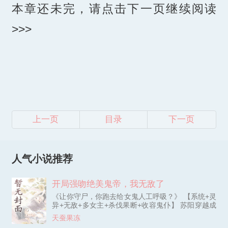
本章还未完，请点击下一页继续阅读
>>>
上一页
目录
下一页
人气小说推荐
开局强吻绝美鬼帝，我无敌了
《让你守尸，你跑去给女鬼人工呼吸？》 【系统+灵
异+无敌+多女主+杀伐果断+收容鬼仆】 苏阳穿越成
为殡仪馆守夜人，开局遭遇红衣女鬼索命，关键时刻
天蚕果冻
觉醒最强天师系统。 化身紫衣天师，强吻女鬼，获