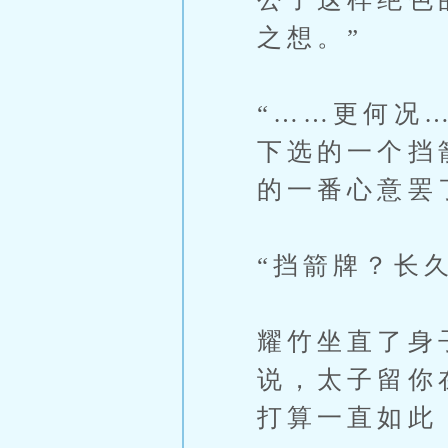
之想。”
“……更何况
下选的一个挡
的一番心意罢
“挡箭牌？长
耀竹坐直了身
说，太子留你
打算一直如此