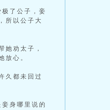
爱极了公子，妾
，所以公子大
帮她劝太子，
她放心。
许久都未回过
是妾身哪里说的