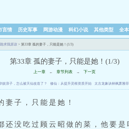
市言情
历史军事
网游动漫
科幻小说
其他类型
全本
跪求我原谅
> 第33章 孤的妻子，只能是她！(1/3)
第33章 孤的妻子，只能是她！(1/3)
上一章
章节列表
下一页
←
→
华娱浪子，怎么被天仙改造了？
修仙：从提升灵根资质开始
太古龙象诀林枫萧雅菲
的妻子，只能是她！
都还没吃过顾云昭做的菜，他要是