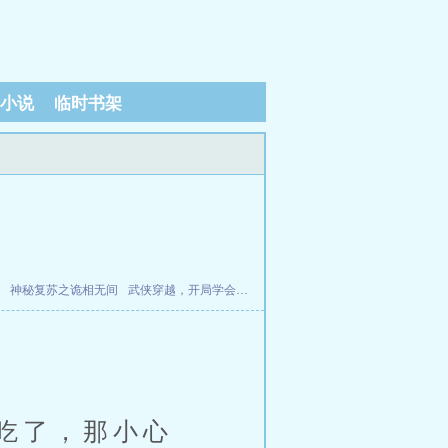
小说
临时书架
神秘复苏之诡相无间
武侠穿越，开局学会杨家枪
崇祯重振大明
分手后，女孩跪
吃了，那小心