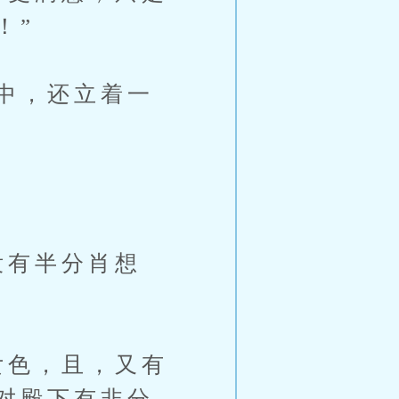
！”
中，还立着一
没有半分肖想
女色，且，又有
对殿下有非分