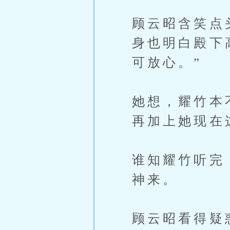
顾云昭含笑点
身也明白殿下
可放心。”
她想，耀竹本
再加上她现在
谁知耀竹听完
神来。
顾云昭看得疑