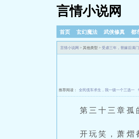
言情小说网
首页
玄幻魔法
武侠修真
都
言情小说网
> 其他类型 >
受虐三年，替嫁后满门
推荐阅读：
全民缆车求生，我一级一个三选一
第三十三章孤
开玩笑，萧熠