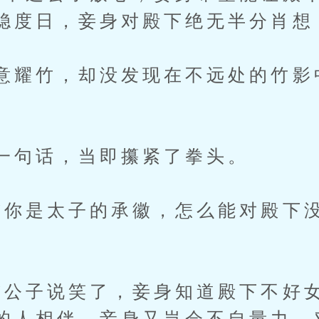
稳度日，妾身对殿下绝无半分肖想
意耀竹，却没发现在不远处的竹影
一句话，当即攥紧了拳头。
“你是太子的承徽，怎么能对殿下
“公子说笑了，妾身知道殿下不好
的人相伴，妾身又岂会不自量力，