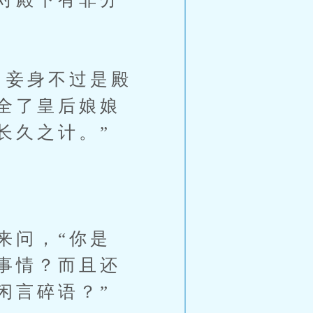
白妾身不过是殿
全了皇后娘娘
长久之计。”
来问，“你是
事情？而且还
闲言碎语？”