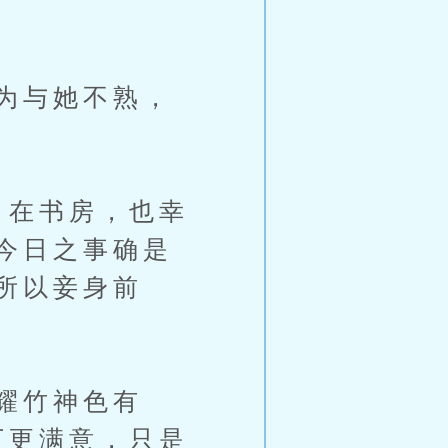
为与她不熟，
日在书房，也幸
今日之事确是
所以妾身前
耀竹神色有
下更满意，只是