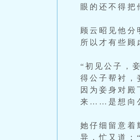
眼的还不得把
顾云昭见他分
所以才有些顾
“初见公子，
得公子帮衬，
因为妾身对殿
来……是想向
她仔细留意着
异，忙又道：