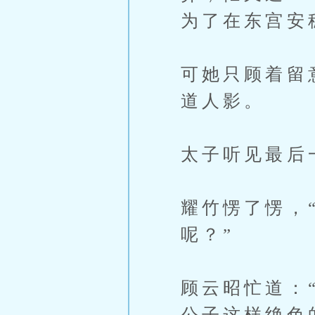
为了在东宫安
可她只顾着留
道人影。
太子听见最后
耀竹愣了愣，
呢？”
顾云昭忙道：
公子这样绝色