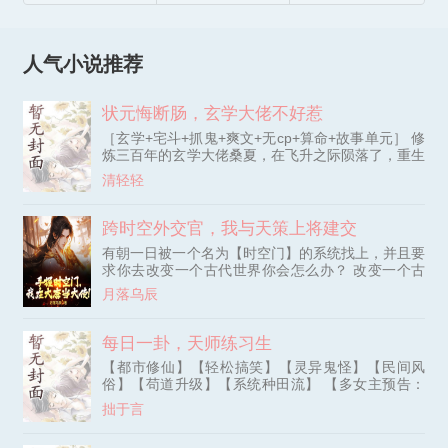
人气小说推荐
状元悔断肠，玄学大佬不好惹
［玄学+宅斗+抓鬼+爽文+无cp+算命+故事单元］ 修
炼三百年的玄学大佬桑夏，在飞升之际陨落了，重生
到了一百年以后。 成为了被新科状元抛弃的糟糠之
清轻轻
妻。 这还不够惨，她还是被自己的亲祖母抛弃的太
傅府真千金。 桑夏都怀疑，天道是嫉妒她的天赋，
才让她重生到这个可怜虫身上。 人人都想看她笑
跨时空外交官，我与天策上将建交
话，偏生她是最争气的那个。 风水测算，捉鬼画
有朝一日被一个名为【时空门】的系统找上，并且要
符…… 短短时间内，她便成为了京中人人敬畏的玄
求你去改变一个古代世界你会怎么办？ 改变一个古
学大佬。 百姓敬畏的监正大人
代世界？ 秦轩不屑的笑了笑，格局小了，这是劳资
月落乌辰
进部的机遇啊！ 第一天；找到国家，把自己上交！
第二天：带着最高规格的队伍，前往出访大唐。 第
三天：华国驻唐大使馆，正式成立！ 第四天：开设
每日一卦，天师练习生
未来古代大贸易，发展古今丝绸之路！ 随着华夏和
【都市修仙】【轻松搞笑】【灵异鬼怪】【民间风
大唐建交不管是军事，民生，还是其他方面都给大唐
俗】【苟道升级】【系统种田流】 【多女主预告：
带来了质的提升，也给天策上将和他的臣子们带来了
女警、女鬼、猫女、狐女】 别人家的道士下山：斩
无比的震撼。 李世民：“朕，还不知道，仗还能这么
拙于言
妖除魔，替天行道，匡扶正义！ 江守仙风道骨地一
打的，不知道秦大使还要公主否？” 程咬金：“嘿嘿，
甩衣袖：“无量天尊，降妖除魔乃贫道本分……那
秦大使，你看一下，咱这个皮小子能不能去你们那边