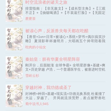
个，十万香火钱，微信还是支付宝？” 一个大学毕业
时空流浪者的诸天之旅
留学一下，让他长长见识！” 孙思邈：“华夏医术，妙
生继承了爷爷的破落道观，意外获得道家至宝【岁寒
哉妙哉，人体居然是由细胞组成的啊！” .... 看着不断
排雷指南：【非无敌文】+【成长型主角】+【三观
令】，只要完成任务就能修仙。 只是…… 背后似乎
变好的大唐，秦轩嘴角比AK还难压：“你们发展的快
不正】+【抽烟喝酒】+【不装逼打脸】+【无固定
牵扯着巨大因果…… 而且他渐渐发
点，我才能更进一部啊！”
CP】 PS：不是每个出场的女性角色，都会成为主角
麽麽茶
女人的，那些想看全收种马文的，别来！主角绿别人
的话，那不叫送女！意淫重症者，别来！ PS：非同
人文，穿越世界皆为原创。 某个初级文明（相当于
被读心声，反派兽夫每天都在吃醋
平行世界），天空中闪出一道缝隙，飞出来一个残破
【兽世+1vn+日常+被读心+系统+穿书+偶尔搞笑沙
的系统。 走在路上的苏落，就那么悲催地被某个人
雕】 夏清影举杯邀明月，大唱画五个帅哥陪着我
扔出来的残破系统砸死了。
后，穿书兽世成反派的早死炮灰未婚妻 睁眼就是下
吃肉的小仙女
情花毒被抓现场，她将被流放至死的紧急关头 面对
颜值逆天，身材爆表眼露厌恶的反派大佬们，夏清影
内心疯狂尖叫：这已经不是帅不帅的事了，这是要小
秦始皇：朕有华夏全明星阵容
命的事！ 冷酷银狼夜肆冷眼看她：你这个恶雌，使
刚开分，后面能涨 全球争霸+ 全明星群像+基建+爽
这种卑劣手段，找死 其他几个反派看她也像看死人
文+历史穿越 卢浩，一个普通医学生，被塞进时空机
她求生欲极强，表面诚恳：都
扔回秦朝。 任务：辅助秦始皇统一全球。 金手指：
雪岭云杉
一台时空机+足够用的历史知识。 秦始皇皱眉问：你
有何本事？ 卢浩：我会摇人！ 于是，他开始摇人 诸
葛亮开局清扫六国余孽，定百年国策。 紧接着，华
穿越封神，我功德成圣了
夏历史上那群巅峰人物相继到来 军备升级、后勤体
封神榜+种田+基建+现实流+功德兑换系统 杜蘅撞了
系建立、情报网不断延伸、经济起飞、基建铺开……
大运，穿越了。 开局就流浪荒野，差点被野兽吃
霍去病带闪电骑横
掉，关键时刻一身穿银甲手持弹弓的三眼猎人所救，
蜀中说书人945
对方自称灌江口杨二郎。杜蘅懵了。 杨二郎? 灌江
口? 那不就是二郎显圣真君!!! 啃了三天野草的杜蘅方