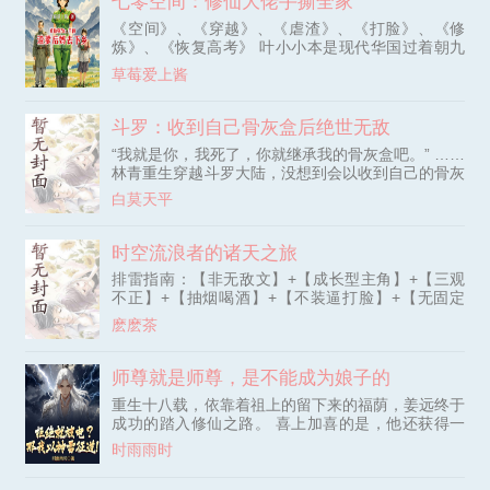
七零空间：修仙大佬手撕全家
《空间》、《穿越》、《虐渣》、《打脸》、《修
炼》、《恢复高考》 叶小小本是现代华国过着朝九
晚五的社畜，为了救人穿到修真界，在度飞升雷劫时
草莓爱上酱
被劈到了架空的70年代的叶小小身上。 原主叶小小
胆小，受气包一枚。修真仙子叶小小洒脱、放荡不
羁，受不了一点气！ 看她怎么闹翻渣爹一家，给原
斗罗：收到自己骨灰盒后绝世无敌
主报仇！
“我就是你，我死了，你就继承我的骨灰盒吧。” ……
林青重生穿越斗罗大陆，没想到会以收到自己的骨灰
盒开局。 那是无数个过去未来时间线的自己死后遗
白莫天平
物。 倾听逝者遗言帮助逝去的自己完成遗愿后便能
获得能力、魂环、魂骨等遗物。 「林青」：我被唐
昊捶死了，遗物拿去，替我宰了唐昊! 「日月林
时空流浪者的诸天之旅
青」：我在魂师大赛中败给了霍挂，给你魂导器技
排雷指南：【非无敌文】+【成长型主角】+【三观
术，代我赢得冠军! 「魂兽林青」：麻了，差点成百
不正】+【抽烟喝酒】+【不装逼打脸】+【无固定
CP】 PS：不是每个出场的女性角色，都会成为主角
麽麽茶
女人的，那些想看全收种马文的，别来！主角绿别人
的话，那不叫送女！意淫重症者，别来！ PS：非同
人文，穿越世界皆为原创。 某个初级文明（相当于
师尊就是师尊，是不能成为娘子的
平行世界），天空中闪出一道缝隙，飞出来一个残破
重生十八载，依靠着祖上的留下来的福荫，姜远终于
的系统。 走在路上的苏落，就那么悲催地被某个人
成功的踏入修仙之路。 喜上加喜的是，他还获得一
扔出来的残破系统砸死了。
个“谈恋爱就能够变强”系统。 但是……。 “什么？二
时雨雨时
师姐会因为未来出现的小师弟，疯狂折磨我，让我生
不如死？” “什么？大师姐会因为未来出现的小师弟，