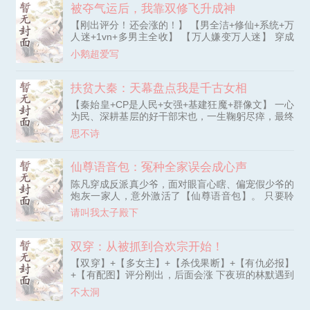
废掉我的修为，让我成为废人？” “什么？师尊会因为
被夺气运后，我靠双修飞升成神
未来出现的小师弟，将我逐出师门，让我自生自
【刚出评分！还会涨的！】 【男全洁+修仙+系统+万
灭？” “造成这一切的原因，仅仅是小师弟空口白牙的
人迷+1vn+多男主全收】 【万人嫌变万人迷】 穿成
污蔑？” 意识到自己进入一个女频修仙文现场的姜
被绿茶夺走气运的万人嫌炮灰，沈微澜睁眼就发现自
远，心中顿时就浮现出一个想法，那就是。 “谈个屁
小鹅超爱写
己正压在冰清玉洁的化神期师尊身上。 面对高岭之
的恋爱！溜之大吉才是王道！女人只会影响我拔剑的
花拼死压抑的喘息，她选择直接强上！ 绑定双修逆
速度！” 拒绝系统任务的姜远，自然是受到系统的电
袭系统，只要撩拨那些曾偏心绿茶的男神们，就能夺
扶贫大秦：天幕盘点我是千古女相
击惩罚。 然而作为拥有雷灵根的他惊讶发现，系统
回气运，原地飞升！ 从此，剧情走向彻底崩坏——
的电击竟然是传说中的本源神雷！ 天道用来劈修士
【秦始皇+CP是人民+女强+基建狂魔+群像文】 一心
傲娇小师弟眼尾泛红，将她堵在墙角：“我中了你的
的就是这个，这可是天大的机缘啊！ 于是乎……。
为民、深耕基层的好干部宋也，一生鞠躬尽瘁，最终
情蛊，你要对我负责到
“做系统的任务？不存在的，只能每次拒绝系统任务
因胃癌离世。 死后，她绑定了“救世安民”系统。 系
思不诗
然后被电一下，才能勉强过过日子～。” 被电得全身
统告知：只要完成指定任务，积累万千功德，就能超
乌漆嘛黑的姜远如是说道。 不知道多少年后，以大
脱凡俗、登临神位。 然后，宋也开局就被丢到了一
道之雷证道的姜远，终究成为那至高无上存在。 回
个鸟不拉屎的地方——沛县。 基层扶贫吗？这她熟
仙尊语音包：冤种全家误会成心声
去想着过往的风霜，他不禁感叹。 “我能够有如此的
啊！ * 就这样，宋也女扮男装，以新县令的身份埋头
成就，全靠我的努力和汗水啊~。” 被榨干的系统：
陈凡穿成反派真少爷，面对眼盲心瞎、偏宠假少爷的
苦干了三年。 沛县百姓的日子越过越好，就当人人
你清高
炮灰一家人，意外激活了【仙尊语音包】。 只要聆
称颂这位宋大人时.
听满10000条修仙语录，便能原地飞升，成为横压万
请叫我太子殿下
古的无敌仙尊！ 没想到这些仙尊语录，全被身边人
听了去，还被误会成陈凡的心声？！ 【前世愚钝，
错把凉薄至亲当归宿；今生归来，尔等于我，只是陌
双穿：从被抓到合欢宗开始！
路尘埃。】 冤种全家：？？？ 【女人，前世你看本
【双穿】+【多女主】+【杀伐果断】+【有仇必报】
尊不起！这一世，本尊要让你高攀不起！】
+【有配图】评分刚出，后面会涨 下夜班的林默遇到
喝醉的女友妈妈，好心将她带回家。 没想到醒酒后
不太洞
竟反咬一口，还被情敌打断四肢沉海。 濒死之际激